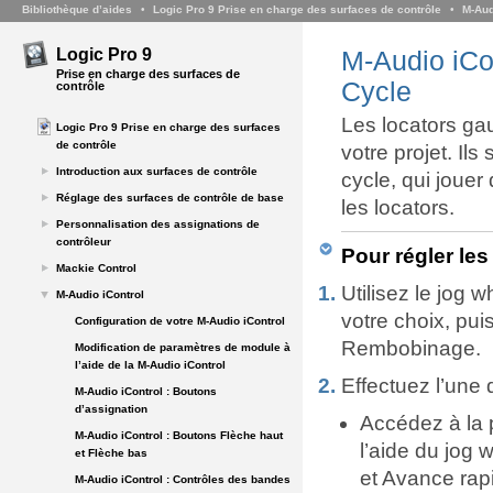
Bibliothèque d’aides
Logic Pro 9 Prise en charge des surfaces de contrôle
M-Aud
Logic Pro 9
M-Audio iCon
Prise en charge des surfaces de
Cycle
contrôle
Les locators gau
Logic Pro 9 Prise en charge des surfaces
de contrôle
votre projet. Il
Introduction aux surfaces de contrôle
cycle, qui jouer
Réglage des surfaces de contrôle de base
les locators.
Personnalisation des assignations de
contrôleur
Pour régler les
Mackie Control
Utilisez le jog 
M-Audio iControl
votre choix, pu
Configuration de votre M-Audio iControl
Rembobinage.
Modification de paramètres de module à
l’aide de la M-Audio iControl
Effectuez l’une 
M-Audio iControl : Boutons
d’assignation
Accédez à la p
M-Audio iControl : Boutons Flèche haut
l’aide du jog
et Flèche bas
et Avance rap
M-Audio iControl : Contrôles des bandes