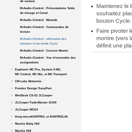
de canaux
Maintenez le 
M-Audio iControl : Présentations Table
souhaitez plac
de mixage et Canal
bouton Cycle.
M-Audio iControl : Manette
M-Audio iControl : Commandes de
Faire pivoter 
lecture
montre (vers 
M-Audio iControl : utilisation des
locators et du mode Cycle
définit une pl
M-Audio iControl : Curseur Master
M-Audio iControl : Vue d’ensemble des
assignations
Euphonix MC Pro, System 5-MC,
MC Control, MC Mix, et MC Transport
CM Labs Motormix
Frontier Design TranzPort
MiniDesk CS-32 JLCooper
JLCooper FaderMaster 4/100
JLCooper MCS3
Korg microKONTROL et KONTROL49
Mackie Baby HUI
Mackie HUI