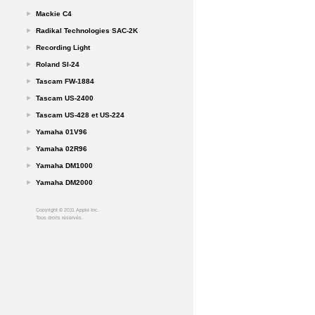
Mackie C4
Radikal Technologies SAC-2K
Recording Light
Roland SI-24
Tascam FW-1884
Tascam US-2400
Tascam US-428 et US-224
Yamaha 01V96
Yamaha 02R96
Yamaha DM1000
Yamaha DM2000
Copyright ©
Apple Inc.
Tous droits réservés.