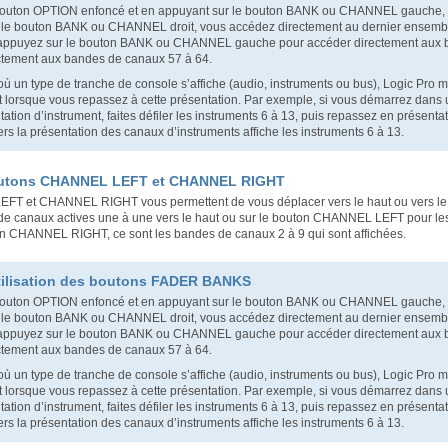
 bouton OPTION enfoncé et en appuyant sur le bouton BANK ou CHANNEL gauche,
r le bouton BANK ou CHANNEL droit, vous accédez directement au dernier ensemble
appuyez sur le bouton BANK ou CHANNEL gauche pour accéder directement aux 
ectement aux bandes de canaux 57 à 64.
où un type de tranche de console s’affiche (audio, instruments ou bus), Logic Pro 
nt lorsque vous repassez à cette présentation. Par exemple, si vous démarrez dans 
tation d’instrument, faites défiler les instruments 6 à 13, puis repassez en prése
ers la présentation des canaux d’instruments affiche les instruments 6 à 13.
boutons CHANNEL LEFT et CHANNEL RIGHT
T et CHANNEL RIGHT vous permettent de vous déplacer vers le haut ou vers le
de canaux actives une à une vers le haut ou sur le bouton CHANNEL LEFT pour les 
on CHANNEL RIGHT, ce sont les bandes de canaux 2 à 9 qui sont affichées.
tilisation des boutons FADER BANKS
 bouton OPTION enfoncé et en appuyant sur le bouton BANK ou CHANNEL gauche,
r le bouton BANK ou CHANNEL droit, vous accédez directement au dernier ensemble
appuyez sur le bouton BANK ou CHANNEL gauche pour accéder directement aux 
ectement aux bandes de canaux 57 à 64.
où un type de tranche de console s’affiche (audio, instruments ou bus), Logic Pro 
nt lorsque vous repassez à cette présentation. Par exemple, si vous démarrez dans 
tation d’instrument, faites défiler les instruments 6 à 13, puis repassez en prése
ers la présentation des canaux d’instruments affiche les instruments 6 à 13.