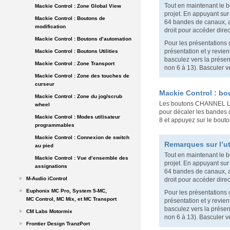
Tout en maintenant le
Mackie Control : Zone Global View
projet. En appuyant su
Mackie Control : Boutons de
64 bandes de canaux, 
modification
droit pour accéder dir
Mackie Control : Boutons d’automation
Pour les présentations 
présentation et y revie
Mackie Control : Boutons Utilities
basculez vers la présen
Mackie Control : Zone Transport
non 6 à 13). Basculer v
Mackie Control : Zone des touches de
curseur
Mackie Control : 
Mackie Control : Zone du jog/scrub
Les boutons CHANNEL LEF
wheel
pour décaler les bandes 
Mackie Control : Modes utilisateur
8 et appuyez sur le bout
programmables
Mackie Control : Connexion de switch
Remarques sur l’u
au pied
Tout en maintenant le
Mackie Control : Vue d’ensemble des
projet. En appuyant su
assignations
64 bandes de canaux, 
M-Audio iControl
droit pour accéder dir
Euphonix MC Pro, System 5-MC,
Pour les présentations 
MC Control, MC Mix, et MC Transport
présentation et y revie
basculez vers la présen
CM Labs Motormix
non 6 à 13). Basculer v
Frontier Design TranzPort