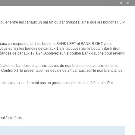
sculer entre les canaux un par un ou par groupes) ainsi que les boutons FLIP
it canaux correspondants. Les boutons BANK LEFT et BANK RIGHT vous
vous éditez les bandes de canaux 1 à 8, appuyez sur le bouton Bank droit
bandes de canaux 17 à 24. Appuyez sur le bouton Bank gauche pour revenir
écaler les bandes de canaux actives du nombre total de canaux compris
ontrol XT, la présentation se décale de 24 canaux, soit le nombre total de
es de canaux ne forment pas un groupe complet de huit éléments. Par
nt familières.