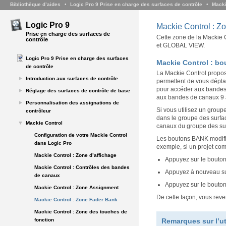
Bibliothèque d’aides
Logic Pro 9 Prise en charge des surfaces de contrôle
Macki
Logic Pro 9
Mackie Control : Z
Prise en charge des surfaces de
Cette zone de la Mackie C
contrôle
et GLOBAL VIEW.
Logic Pro 9 Prise en charge des surfaces
Mackie Control : b
de contrôle
La Mackie Control propos
Introduction aux surfaces de contrôle
permettent de vous dépla
pour accéder aux bandes 
Réglage des surfaces de contrôle de base
aux bandes de canaux 9 à
Personnalisation des assignations de
Si vous utilisez un grou
contrôleur
dans le groupe des surfac
Mackie Control
canaux du groupe des sur
Configuration de votre Mackie Control
Les boutons BANK modifie
dans Logic Pro
exemple, si un projet co
Mackie Control : Zone d’affichage
Appuyez sur le bouton
Mackie Control : Contrôles des bandes
Appuyez à nouveau su
de canaux
Appuyez sur le bouton
Mackie Control : Zone Assignment
De cette façon, vous reve
Mackie Control : Zone Fader Bank
Mackie Control : Zone des touches de
fonction
Remarques sur l’u