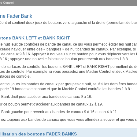
e Control
one Fader Bank
ontrol contient deux jeux de boutons vers la gauche et la droite (permettant de ba
outons BANK LEFT et BANK RIGHT
e huit jeux de contrôles de bande de canal, ce qui vous permet d’éditer les hu
cer/de naviguer entre des « banques » de huit bandes de canaux. Par exemple, si 
de canaux 9 à 16. Appuyez à nouveau sur ce bouton pour vous déplacer vers les 
 16 ; appuyez une nouvelle fois sur ce bouton pour revenir aux bandes 1 à 8.
pe de surfaces de contrôle, les boutons BANK LEFT et BANK RIGHT permettent de d
es de contrôle. Par exemple, si vous possédez une Mackie Control et deux Mackie C
faces de contrôle.
nt toujours les bandes de canaux par groupes de huit, sauf si les dernières band
mporte 19 bandes de canaux et que la Mackie Control contrôle les bandes 1 à 8 :
 Bank droit pour accéder aux bandes de canaux 9 à 16.
r ce bouton permet d'accèder aux bandes de canaux 12 à 19.
 Bank gauche pour revenir aux bandes de canaux 9 à 16 et non 4 à 11.
nez toujours aux bandes de canaux que vous vous attendez à trouver et qui vous so
tilisation des boutons FADER BANKS