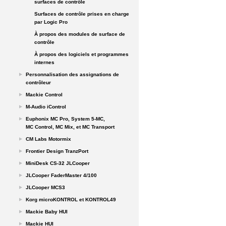
surfaces de contrôle
Surfaces de contrôle prises en charge
par Logic Pro
À propos des modules de surface de
contrôle
À propos des logiciels et programmes
internes
Personnalisation des assignations de
contrôleur
Mackie Control
M-Audio iControl
Euphonix MC Pro, System 5-MC,
MC Control, MC Mix, et MC Transport
CM Labs Motormix
Frontier Design TranzPort
MiniDesk CS-32 JLCooper
JLCooper FaderMaster 4/100
JLCooper MCS3
Korg microKONTROL et KONTROL49
Mackie Baby HUI
Mackie HUI