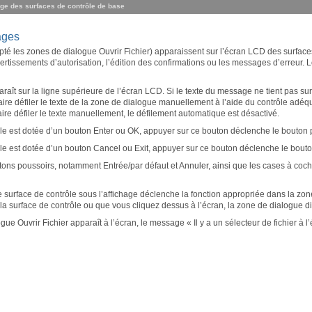
ge des surfaces de contrôle de base
ages
é les zones de dialogue Ouvrir Fichier) apparaissent sur l’écran LCD des surfaces
ertissements d’autorisation, l’édition des confirmations ou les messages d’erreur.
aît sur la ligne supérieure de l’écran LCD. Si le texte du message ne tient pas sur
re défiler le texte de la zone de dialogue manuellement à l’aide du contrôle adéqu
e défiler le texte manuellement, le défilement automatique est désactivé.
ôle est dotée d’un bouton Enter ou OK, appuyer sur ce bouton déclenche le bouton p
ôle est dotée d’un bouton Cancel ou Exit, appuyer sur ce bouton déclenche le bouto
ons poussoirs, notamment Entrée/par défaut et Annuler, ainsi que les cases à coche
 surface de contrôle sous l’affichage déclenche la fonction appropriée dans la zo
la surface de contrôle ou que vous cliquez dessus à l’écran, la zone de dialogue dis
e Ouvrir Fichier apparaît à l’écran, le message « Il y a un sélecteur de fichier à l’