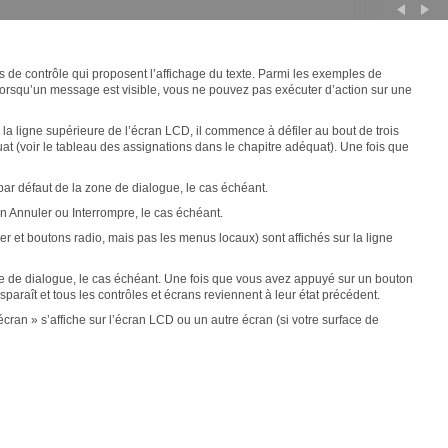
 de contrôle qui proposent l’affichage du texte. Parmi les exemples de
 Lorsqu’un message est visible, vous ne pouvez pas exécuter d’action sur une
 la ligne supérieure de l’écran LCD, il commence à défiler au bout de trois
at (voir le tableau des assignations dans le chapitre adéquat). Une fois que
ar défaut de la zone de dialogue, le cas échéant.
n Annuler ou Interrompre, le cas échéant.
r et boutons radio, mais pas les menus locaux) sont affichés sur la ligne
ne de dialogue, le cas échéant. Une fois que vous avez appuyé sur un bouton
paraît et tous les contrôles et écrans reviennent à leur état précédent.
écran » s’affiche sur l’écran LCD ou un autre écran (si votre surface de