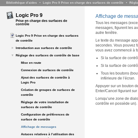
Bibliothèque d’aides
Logic Pro 9 Prise en charge des surfaces de contrôle
Régla
Logic Pro 9
Affichage de mess
Prise en charge des surfaces de
Tous les messages (except
contrôle
messages, figurent les av
autre fenêtre.
Logic Pro 9 Prise en charge des surfaces
Le texte du message appar
de contrôle
secondes. Vous pouvez fai
Introduction aux surfaces de contrôle
vous avez commencé à fair
Réglage des surfaces de contrôle de base
Si la surface de contr
Mise en route
Si la surface de contr
Connexion de surfaces de contrôle
Tous les boutons (bout
Ajout des surfaces de contrôle à
inférieure de l’écran.
Logic Pro
Appuyer sur un bouton de
Création de groupes de surfaces de
Enter/Cancel figurant sur 
contrôle
Lorsqu’une zone de dialogu
Réglage de votre installation de
contrôle en possède un).
surfaces de contrôle
Configuration de préférences de
surface de contrôle
Affichage de messages
Astuces relatives à l’utilisation des